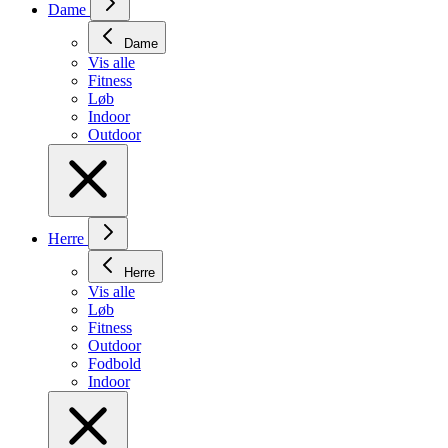
Dame
Dame
Vis alle
Fitness
Løb
Indoor
Outdoor
Herre
Herre
Vis alle
Løb
Fitness
Outdoor
Fodbold
Indoor