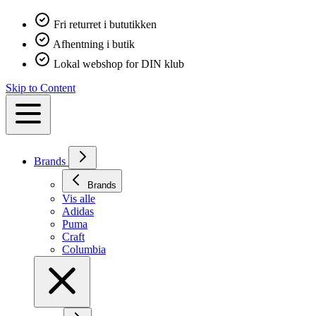
Fri returret i bututikken
Afhentning i butik
Lokal webshop for DIN klub
Skip to Content
Brands
Brands
Vis alle
Adidas
Puma
Craft
Columbia