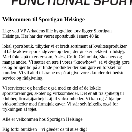
Velkommen til Sportigan Helsinge
Lige ved VP Arkadens lille hyggelige torv ligger Sportigan
Helsinge. Her har der været sportsbutik i snart 40 år.
lokal sportsbutik, tilbyder vi et bredt sortiment af kvalitetsprodukter
til både aktive sportsudøvere og dem, der ønsker lækkert fritidstøj.
Med fokus på mærker som, Asics, Craft, Columbia, Skechers og
mange andre. Vi sætter en ære i vores ”knowhow”, så vi dygtig gøre
os og bruger tid på at finde produkter der kan gøre en forskel for
kunden. Vi vil altid tilstræbe os på at give vores kunder det bedste
service og rådgivning.
Vi servicerer og handler også med en del af de lokale
sportsforeninger, skoler og virksomheder. Det er alt fra spilletøj til
klubber, firmatøj/arbejdstøj til virksomheder. Vi kan også hjælpe
virksomheder med firmajulegaver. Vi står selvfølgelig også for
trykningen af tøjet.
Alle er velkommen hos Sportigan Helsinge
Kig forbi butikken – vi glæder os til at se dig!