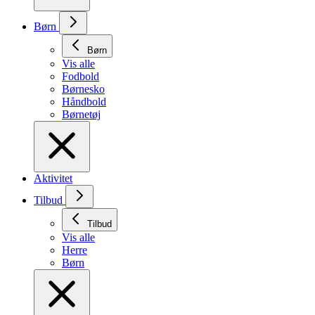
Børn
Børn
Vis alle
Fodbold
Børnesko
Håndbold
Børnetøj
Aktivitet
Tilbud
Tilbud
Vis alle
Herre
Børn