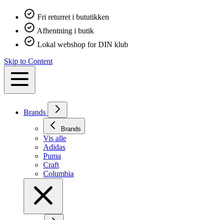
Fri returret i bututikken
Afhentning i butik
Lokal webshop for DIN klub
Skip to Content
Brands
Brands
Vis alle
Adidas
Puma
Craft
Columbia