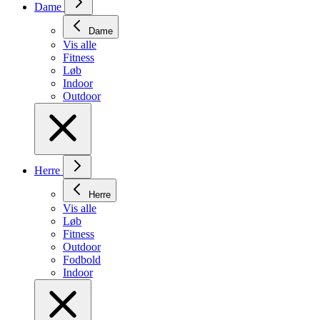
Dame
Dame
Vis alle
Fitness
Løb
Indoor
Outdoor
Herre
Herre
Vis alle
Løb
Fitness
Outdoor
Fodbold
Indoor