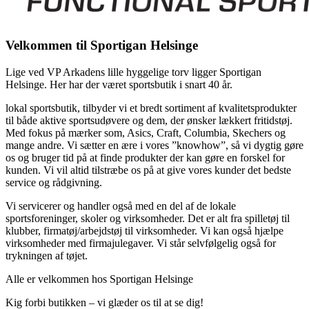
Velkommen til Sportigan Helsinge
Lige ved VP Arkadens lille hyggelige torv ligger Sportigan
Helsinge. Her har der været sportsbutik i snart 40 år.
lokal sportsbutik, tilbyder vi et bredt sortiment af kvalitetsprodukter
til både aktive sportsudøvere og dem, der ønsker lækkert fritidstøj.
Med fokus på mærker som, Asics, Craft, Columbia, Skechers og
mange andre. Vi sætter en ære i vores ”knowhow”, så vi dygtig gøre
os og bruger tid på at finde produkter der kan gøre en forskel for
kunden. Vi vil altid tilstræbe os på at give vores kunder det bedste
service og rådgivning.
Vi servicerer og handler også med en del af de lokale
sportsforeninger, skoler og virksomheder. Det er alt fra spilletøj til
klubber, firmatøj/arbejdstøj til virksomheder. Vi kan også hjælpe
virksomheder med firmajulegaver. Vi står selvfølgelig også for
trykningen af tøjet.
Alle er velkommen hos Sportigan Helsinge
Kig forbi butikken – vi glæder os til at se dig!