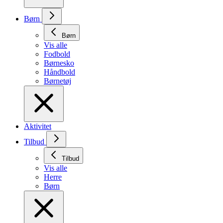
Børn
Børn
Vis alle
Fodbold
Børnesko
Håndbold
Børnetøj
Aktivitet
Tilbud
Tilbud
Vis alle
Herre
Børn