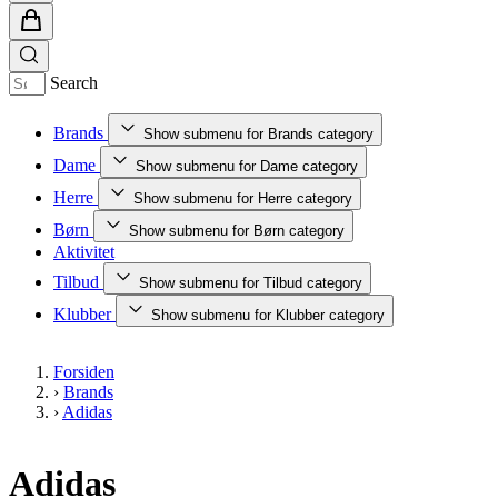
Search
Brands
Show submenu for Brands category
Dame
Show submenu for Dame category
Herre
Show submenu for Herre category
Børn
Show submenu for Børn category
Aktivitet
Tilbud
Show submenu for Tilbud category
Klubber
Show submenu for Klubber category
Forsiden
›
Brands
›
Adidas
Adidas