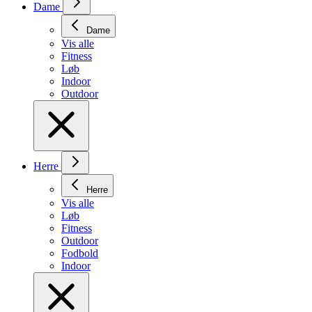
Dame
Dame
Vis alle
Fitness
Løb
Indoor
Outdoor
Herre
Herre
Vis alle
Løb
Fitness
Outdoor
Fodbold
Indoor