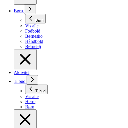
Børn
Børn
Vis alle
Fodbold
Børnesko
Håndbold
Børnetøj
Aktivitet
Tilbud
Tilbud
Vis alle
Herre
Børn