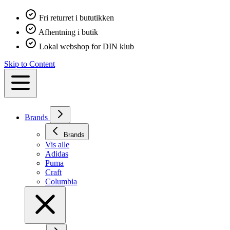
Fri returret i bututikken
Afhentning i butik
Lokal webshop for DIN klub
Skip to Content
Brands
Brands
Vis alle
Adidas
Puma
Craft
Columbia