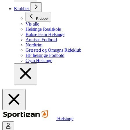
Klubber
Klubber
Vis alle
Helsinge Realskole
Bokse team Helsinge
Annisse Fodbold
Nordtrim
Græsted og Omegns Rideklub
HF helsinge Fodbold
Gym Helsinge
Helsinge