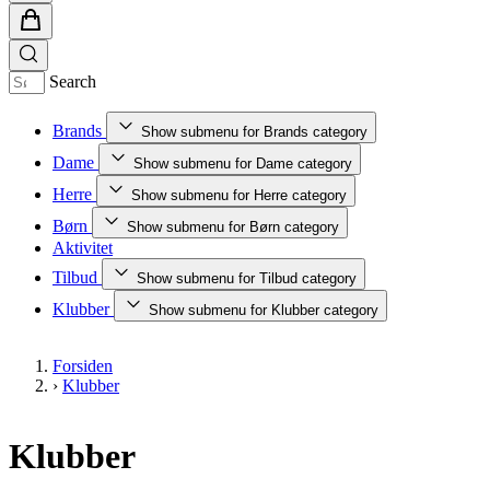
Search
Brands
Show submenu for Brands category
Dame
Show submenu for Dame category
Herre
Show submenu for Herre category
Børn
Show submenu for Børn category
Aktivitet
Tilbud
Show submenu for Tilbud category
Klubber
Show submenu for Klubber category
Forsiden
›
Klubber
Klubber