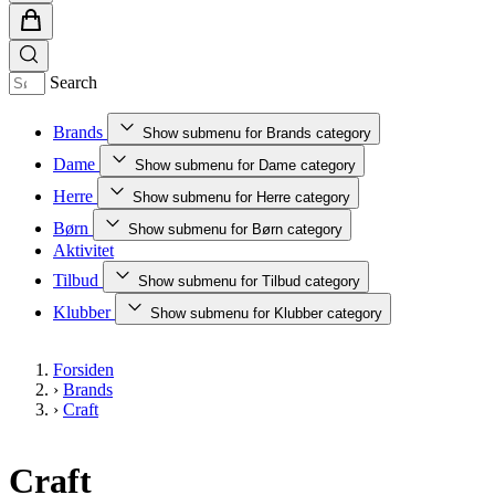
Search
Brands
Show submenu for Brands category
Dame
Show submenu for Dame category
Herre
Show submenu for Herre category
Børn
Show submenu for Børn category
Aktivitet
Tilbud
Show submenu for Tilbud category
Klubber
Show submenu for Klubber category
Forsiden
›
Brands
›
Craft
Craft