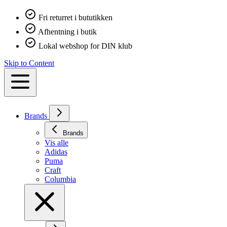
Fri returret i bututikken
Afhentning i butik
Lokal webshop for DIN klub
Skip to Content
Brands
Brands
Vis alle
Adidas
Puma
Craft
Columbia