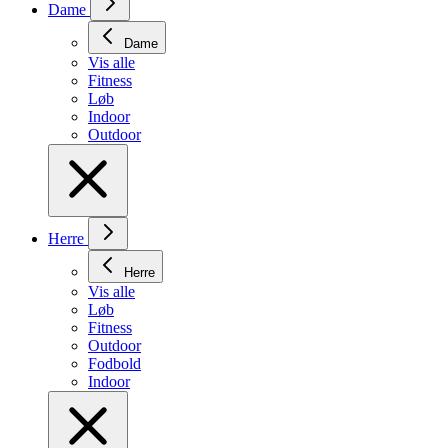
Dame
Dame
Vis alle
Fitness
Løb
Indoor
Outdoor
Herre
Herre
Vis alle
Løb
Fitness
Outdoor
Fodbold
Indoor