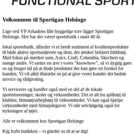
Velkommen til Sportigan Helsinge
Lige ved VP Arkadens lille hyggelige torv ligger Sportigan
Helsinge. Her har der været sportsbutik i snart 40 år.
lokal sportsbutik, tilbyder vi et bredt sortiment af kvalitetsprodukter
til både aktive sportsudøvere og dem, der ønsker lækkert fritidstøj.
Med fokus på mærker som, Asics, Craft, Columbia, Skechers og
mange andre. Vi sætter en ære i vores ”knowhow”, så vi dygtig gøre
os og bruger tid på at finde produkter der kan gøre en forskel for
kunden. Vi vil altid tilstræbe os på at give vores kunder det bedste
service og rådgivning.
Vi servicerer og handler også med en del af de lokale
sportsforeninger, skoler og virksomheder. Det er alt fra spilletøj til
klubber, firmatøj/arbejdstøj til virksomheder. Vi kan også hjælpe
virksomheder med firmajulegaver. Vi står selvfølgelig også for
trykningen af tøjet.
Alle er velkommen hos Sportigan Helsinge
Kig forbi butikken – vi glæder os til at se dig!