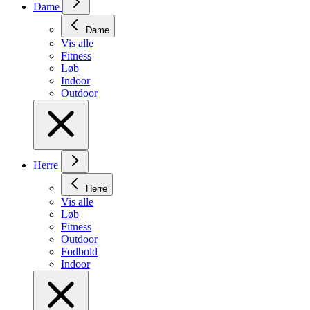
Dame
Dame
Vis alle
Fitness
Løb
Indoor
Outdoor
Herre
Herre
Vis alle
Løb
Fitness
Outdoor
Fodbold
Indoor