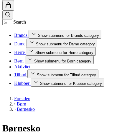
Search
Brands
Show submenu for Brands category
Dame
Show submenu for Dame category
Herre
Show submenu for Herre category
Børn
Show submenu for Børn category
Aktivitet
Tilbud
Show submenu for Tilbud category
Klubber
Show submenu for Klubber category
Forsiden
›
Børn
›
Børnesko
Børnesko